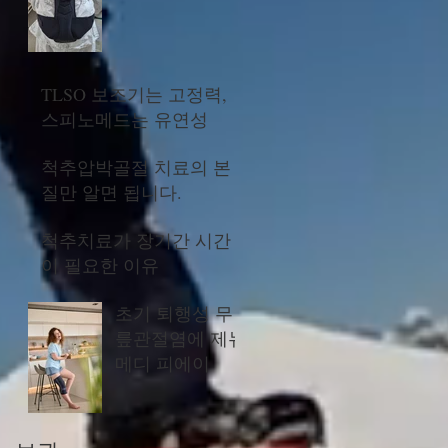
TLSO 보조기는 고정력,
스피노메드는 유연성
척추압박골절 치료의 본
질만 알면 됩니다.
척추치료가 장기간 시간
이 필요한 이유
초기 퇴행성 무
릎관절염에 제뉴
메디 피에이