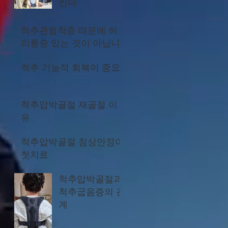
킨다
척추관협착증 때문에 허
리통증 있는 것이 아닙니
다
척추 기능적 회복이 중요
척추압박골절 재골절 이
유
척추압박골절 침상안정이
첫치료
척추압박골절과
척추굽음증의 관
계