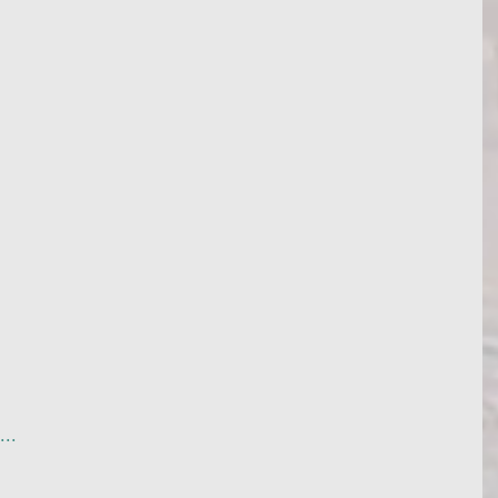
  
 
..