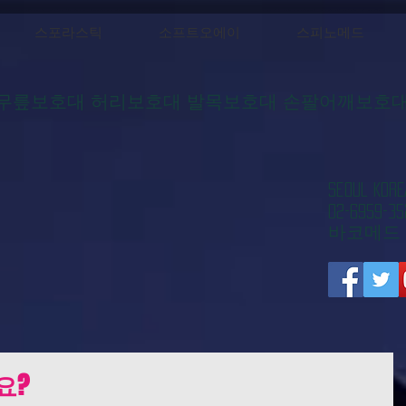
스포라스틱
소프트오에이
스피노메드
무릎보호대 허리보호대 발목보호대 손팔어깨보호
​Seoul 
02-6959-35
​바코메드
요?