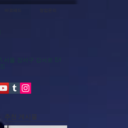
바코패드
창업문의
대
KOREA 서울 강서구 강서로 154
20
추천 게시물