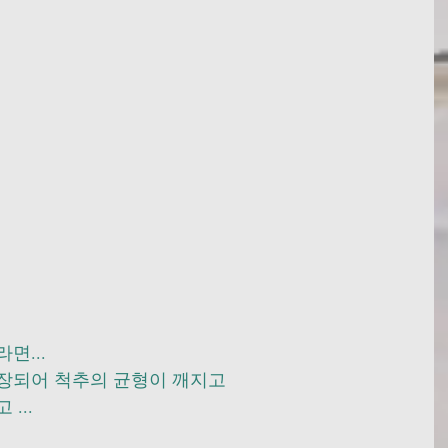
    
  
면...
장되어 척추의 균형이 깨지고 
...