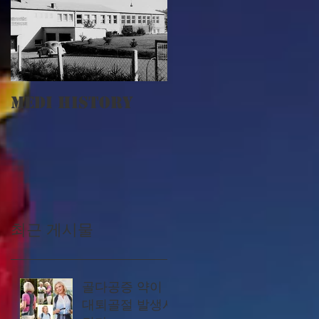
MEDI History
최근 게시물
골다공증 약이
대퇴골절 발생시