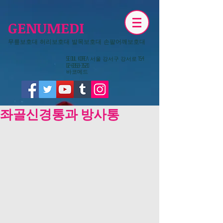
GENUMEDI
무릎보호대 허리보호대 발목보호대 손팔어깨보호대
​Seoul KOREA 서울 강서구 강서로 154
02-6959-3520
​바코메드
좌골신경통과 방사통