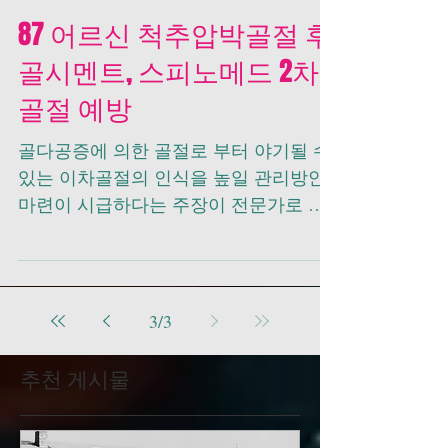
87 어르신 척추압박골절 후
골시멘트, 스피노메드 2차
골절 예방
골다공증에 의한 골절로 부터 야기될 수
있는 이차골절의 인식을 높일 관리방안
마련이 시급하다는 주장이 전문가로 부
터 제기됐다.강동경희대병원 유기형 정
형외과 교수는 최근 “골절로 인해 사망
률이 급격하게 올라가고 사회적 비용 또
한 만만치 않기 때문에...
3
/
3
추천 게시물