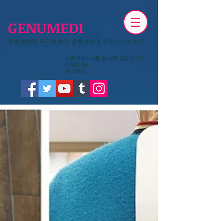
GENUMEDI
무릎보호대 허리보호대 발목보호대 손팔어깨보호대
​Seoul KOREA 서울 강서구 강서로 154
02-6959-3520
​바코메드