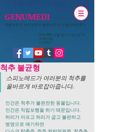
GENUMEDI
무릎보호대 허리보호대 발목보호대 손팔어깨보호대
​Seoul KOREA 서울 강서구 강서로 154
02-6959-3520
​바코메드
척추 불균형
스피노메드가 여러분의 척추를 
올바르게 바로잡아줍니다.
인간은 척추가 불완전한 동물입니다.
인간은 직립보행을 하기 때문입니다.
허리가 아프고 허리가 굽고 불편하고
병명으로 얘기하면
디스크 탈출증, 척추 전방전위증, 척추측