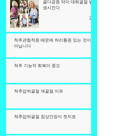
골다공증 약이 대퇴골절 발
생시킨다
척추관협착증 때문에 허리통증 있는 것이
아닙니다
척추 기능적 회복이 중요
척추압박골절 재골절 이유
척추압박골절 침상안정이 첫치료