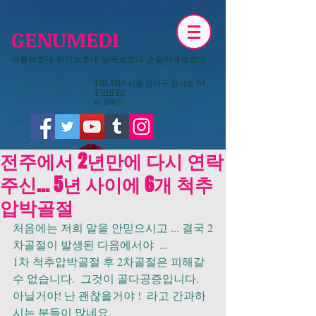
GENUMEDI
무릎보호대 허리보호대 발목보호대 손팔어깨보호대
​Seoul KOREA 서울 강서구 강서로 154
02-6959-3520
​바코메드
전주에서 2년만에 다시 연락
주신... 5년 사이에 6개 척추
압박골절
처음에는 저희 말을 안믿으시고 ... 결국 2
차골절이 발생된 다음에서야  ...
1차 척추압박골절 후 2차골절은 피해갈 
수 없습니다.  그것이 골다공증입니다.  
아닐거야! 난 괜찮을거야 !  라고 간과하
시는 분들이 많네요.