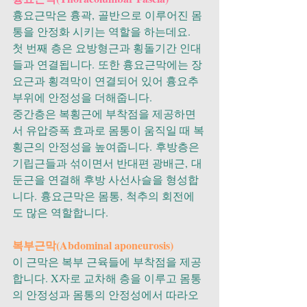
흉요근막은 흉곽, 골반으로 이루어진 몸
통을 안정화 시키는 역할을 하는데요.
첫 번째 층은 요방형근과 횡돌기간 인대
들과 연결됩니다. 또한 흉요근막에는 장
요근과 횡격막이 연결되어 있어 흉요추
부위에 안정성을 더해줍니다.
중간층은 복횡근에 부착점을 제공하면
서 유압증폭 효과로 몸통이 움직일 때 복
횡근의 안정성을 높여줍니다. 후방층은 
기립근들과 섞이면서 반대편 광배근, 대
둔근을 연결해 후방 사선사슬을 형성합
니다. 흉요근막은 몸통, 척추의 회전에
도 많은 역할합니다.
복부근막(Abdominal aponeurosis)
이 근막은 복부 근육들에 부착점을 제공
합니다. X자로 교차해 층을 이루고 몸통
의 안정성과 몸통의 안정성에서 따라오