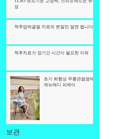
TLSO 보조기는 고정력, 스피노메드는 유연
성
척추압박골절 치료의 본질만 알면 됩니다.
척추치료가 장기간 시간이 필요한 이유
초기 퇴행성 무릎관절염에
제뉴메디 피에이
보관