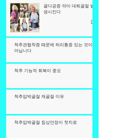
골다공증 약이 대퇴골절 발
생시킨다
척추관협착증 때문에 허리통증 있는 것이
아닙니다
척추 기능적 회복이 중요
척추압박골절 재골절 이유
척추압박골절 침상안정이 첫치료