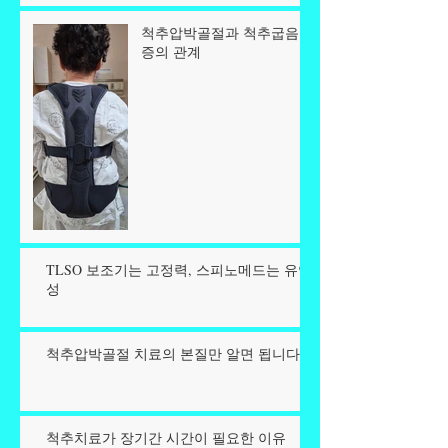
척추압박골절과 척추굽음
증의 관계
TLSO 보조기는 고정력, 스피노메드는 유연
성
척추압박골절 치료의 본질만 알면 됩니다.
척추치료가 장기간 시간이 필요한 이유