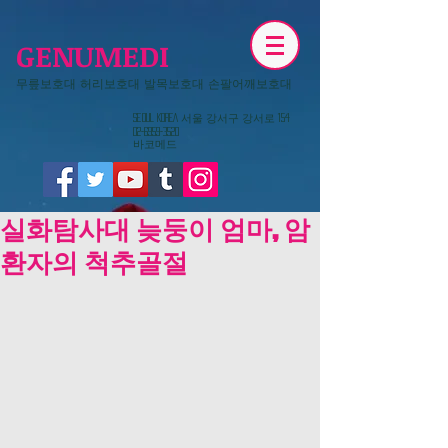
GENUMEDI
무릎보호대 허리보호대 발목보호대 손팔어깨보호대
​Seoul KOREA 서울 강서구 강서로 154
02-6959-3520
​바코메드
실화탐사대 늦둥이 엄마, 암
환자의 척추골절