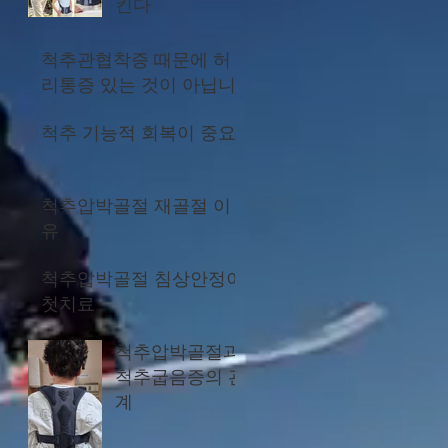
킨다
척추관협착증 때문에 허
리통증 있는 것이 아닙니
다
척추 기능적 회복이 중요
척추압박골절 재골절 이
유
척추압박골절 침상안정이
첫치료
척추압박골절과
척추굽음증의 관
계