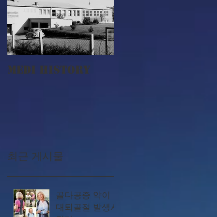
MEDI History
최근 게시물
골다공증 약이
대퇴골절 발생시