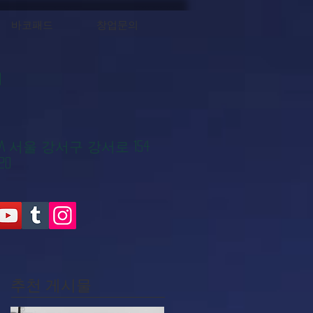
바코패드
창업문의
대
KOREA 서울 강서구 강서로 154
20
추천 게시물