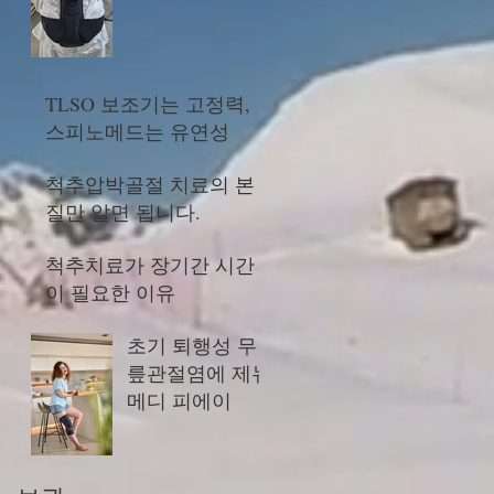
TLSO 보조기는 고정력,
스피노메드는 유연성
척추압박골절 치료의 본
질만 알면 됩니다.
척추치료가 장기간 시간
이 필요한 이유
초기 퇴행성 무
릎관절염에 제뉴
메디 피에이