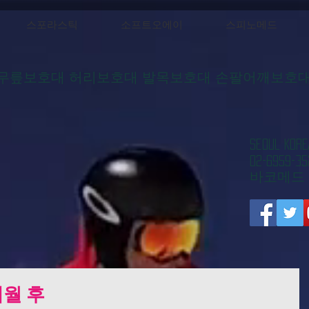
스포라스틱
소프트오에이
스피노메드
무릎보호대 허리보호대 발목보호대 손팔어깨보호
​Seoul 
02-6959-35
​바코메드
개월 후