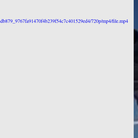
eo/6db879_9767fa91470f4b239f54c7c401529ed4/720p/mp4/file.mp4