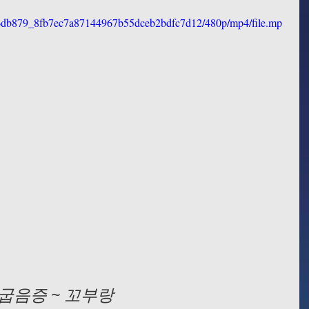
eo/6db879_8fb7ec7a87144967b55dceb2bdfc7d12/480p/mp4/file.mp
굽음증 ~ 꼬부랑 