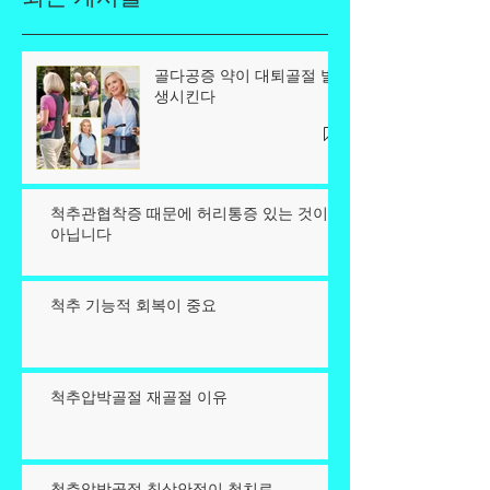
골다공증 약이 대퇴골절 발
생시킨다
척추관협착증 때문에 허리통증 있는 것이
아닙니다
척추 기능적 회복이 중요
척추압박골절 재골절 이유
척추압박골절 침상안정이 첫치료