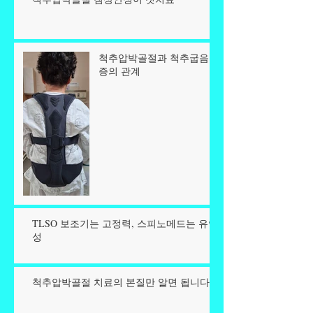
척추압박골절과 척추굽음
증의 관계
TLSO 보조기는 고정력, 스피노메드는 유연
성
척추압박골절 치료의 본질만 알면 됩니다.