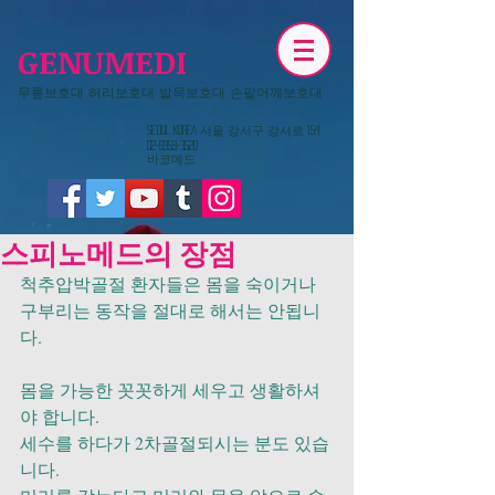
GENUMEDI
무릎보호대 허리보호대 발목보호대 손팔어깨보호대
​Seoul KOREA 서울 강서구 강서로 154
02-6959-3520
​바코메드
스피노메드의 장점
척추압박골절 환자들은 몸을 숙이거나 
구부리는 동작을 절대로 해서는 안됩니
다.
몸을 가능한 꼿꼿하게 세우고 생활하셔
야 합니다.
세수를 하다가 2차골절되시는 분도 있습
니다.