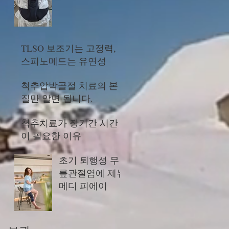
TLSO 보조기는 고정력,
스피노메드는 유연성
척추압박골절 치료의 본
질만 알면 됩니다.
척추치료가 장기간 시간
이 필요한 이유
초기 퇴행성 무
릎관절염에 제뉴
메디 피에이