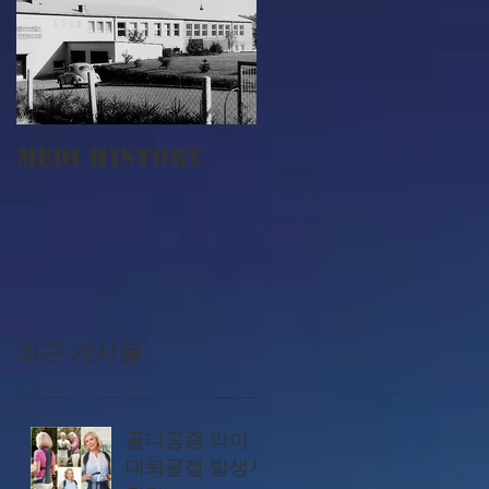
MEDI History
최근 게시물
골다공증 약이
대퇴골절 발생시