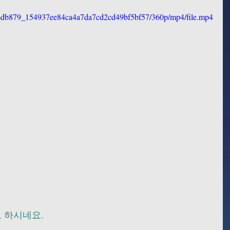
eo/6db879_154937ee84ca4a7da7cd2cd49bf5bf57/360p/mp4/file.mp4
 하시네요.