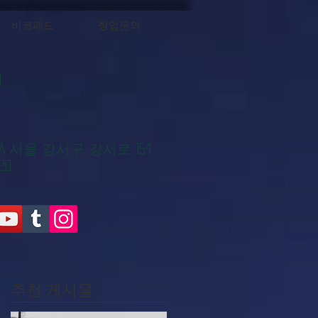
바코패드
창업문의
대
KOREA 서울 강서구 강서로 154
20
추천 게시물