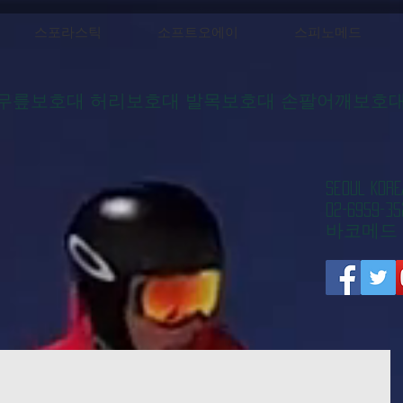
스포라스틱
소프트오에이
스피노메드
무릎보호대 허리보호대 발목보호대 손팔어깨보호
​Seoul 
02-6959-35
​바코메드