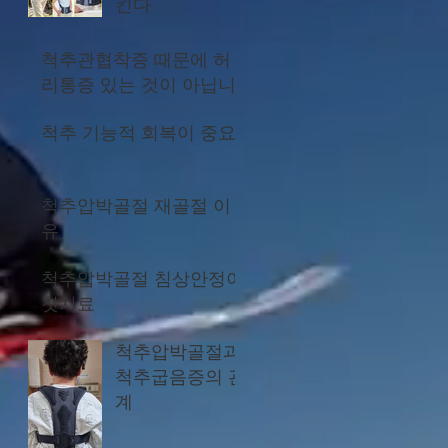
킨다
척추관협착증 때문에 허
리통증 있는 것이 아닙니
다
척추 기능적 회복이 중요
척추압박골절 재골절 이
유
척추압박골절 침상안정이
첫치료
척추압박골절과
척추굽음증의 관
계