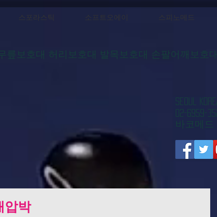
스포라스틱
소프트오에이
스피노메드
무릎보호대 허리보호대 발목보호대 손팔어깨보호
​Seoul 
02-6959-35
​바코메드
 재압박