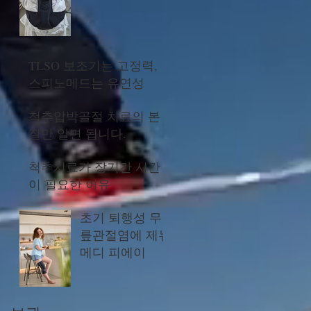
TLSO 보조기는 고정력,
스피노메드는 유연성
척추압박골절 치료의 본
질만 알면 됩니다.
척추치료가 장기간 시간
이 필요한 이유
초기 퇴행성 무
릎관절염에 제뉴
메디 피에이