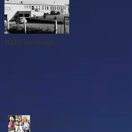
MEDI History
최근 게시물
골다공증 약이
대퇴골절 발생시