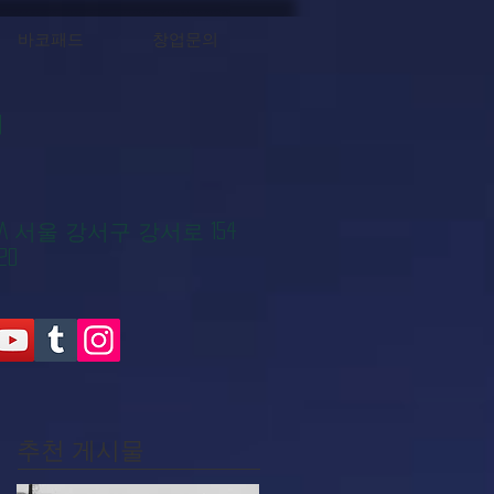
바코패드
창업문의
대
KOREA 서울 강서구 강서로 154
20
추천 게시물