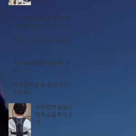
킨다
척추관협착증 때문에 허
리통증 있는 것이 아닙니
다
척추 기능적 회복이 중요
척추압박골절 재골절 이
유
척추압박골절 침상안정이
첫치료
척추압박골절과
척추굽음증의 관
계