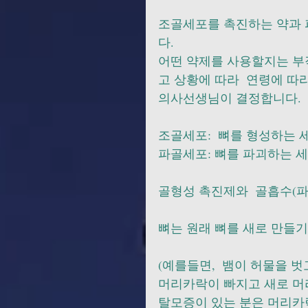
조골세포를 촉진하는 약과 
다.    
어떤 약제를 사용할지는 부
고 상황에 따라  연령에 따
의사선생님이 결정합니다.      
조골세포:  뼈를 형성하는 
파골세포: 뼈를 파괴하는 세포
골형성 촉진제와  골흡수(파
뼈는 원래 뼈를 새로 만들
(예를들면,  뱀이 허물을 벗
머리카락이 빠지고 새로 머
탈모증이 있는 분은 머리카