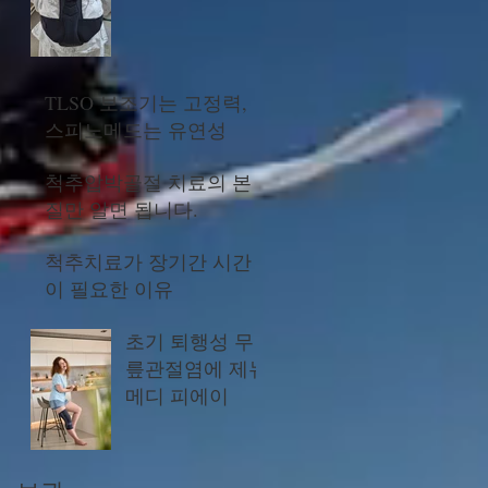
TLSO 보조기는 고정력,
스피노메드는 유연성
척추압박골절 치료의 본
질만 알면 됩니다.
척추치료가 장기간 시간
이 필요한 이유
초기 퇴행성 무
릎관절염에 제뉴
메디 피에이