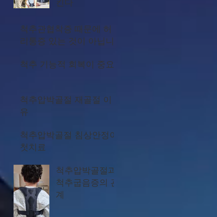
킨다
척추관협착증 때문에 허
리통증 있는 것이 아닙니
다
척추 기능적 회복이 중요
척추압박골절 재골절 이
유
척추압박골절 침상안정이
첫치료
척추압박골절과
척추굽음증의 관
계