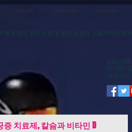
스포라스틱
소프트오에이
스피노메드
무릎보호대 허리보호대 발목보호대 손팔어깨보호
​Seoul 
02-6959-35
​바코메드
증 치료제, 칼슘과 비타민 D