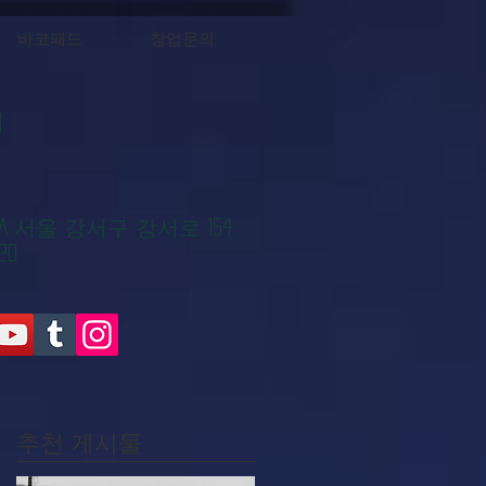
바코패드
창업문의
대
KOREA 서울 강서구 강서로 154
20
추천 게시물