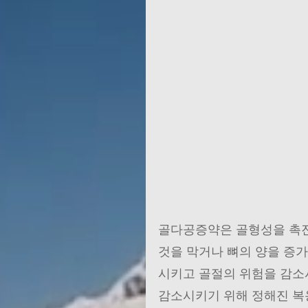
골다공증약은 골형성을 촉진
것을 막거나 뼈의 양을 증
시키고 골절의 위험을 감소
감소시키기 위해 정해진 복