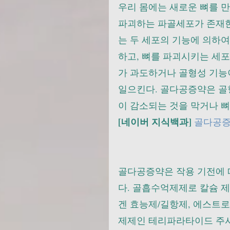
우리 몸에는 새로운 뼈를 
파괴하는 파골세포가 존재한
는 두 세포의 기능에 의하여
하고, 뼈를 파괴시키는 세
가 과도하거나 골형성 기능
일으킨다. 골다공증약은 골
이 감소되는 것을 막거나 뼈
[네이버 지식백과]
골다공
골다공증약은 작용 기전에
다. 골흡수억제제로 칼슘 제
겐 효능제/길항제, 에스트
제제인 테리파라타이드 주사