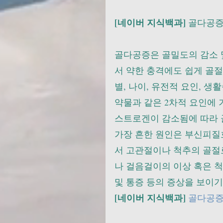
[네이버 지식백과]
 골다공증
골다공증은 골밀도의 감소 
서 약한 충격에도 쉽게 골
별, 나이, 유전적 요인, 
약물과 같은 2차적 요인에 
스트로겐이 감소됨에 따라 
가장 흔한 원인은 부신피질
서 고관절이나 척추의 골절
나 걸음걸이의 이상 혹은 척
및 통증 등의 증상을 보이기
[네이버 지식백과]
골다공