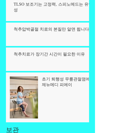
TLSO 보조기는 고정력, 스피노메드는 유연
성
척추압박골절 치료의 본질만 알면 됩니다.
척추치료가 장기간 시간이 필요한 이유
초기 퇴행성 무릎관절염에
제뉴메디 피에이
보관