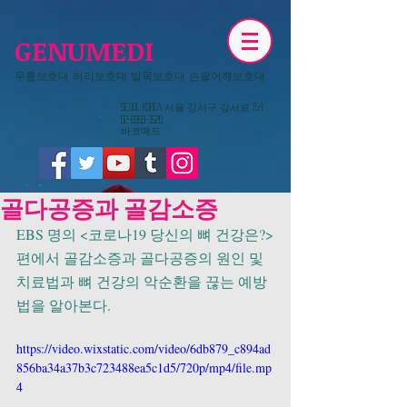
GENUMEDI
무릎보호대 허리보호대 발목보호대 손팔어깨보호대
​Seoul KOREA 서울 강서구 강서로 154
02-6959-3520
​바코메드
골다공증과 골감소증
EBS 명의 <코로나19 당신의 뼈 건강은?>
편에서 골감소증과 골다공증의 원인 및 
치료법과 뼈 건강의 악순환을 끊는 예방
법을 알아본다. 
https://video.wixstatic.com/video/6db879_c894ad
856ba34a37b3c723488ea5c1d5/720p/mp4/file.mp
4