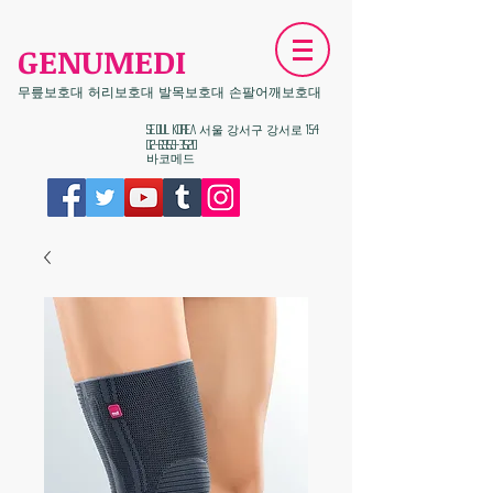
GENUMEDI
무릎보호대 허리보호대 발목보호대 손팔어깨보호대
​Seoul KOREA 서울 강서구 강서로 154
02-6959-3520
​바코메드