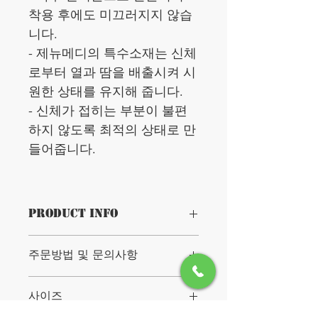
착용 후에도 미끄러지지 않습
니다.
- 제뉴메디의 특수소재는 신체
로부터 열과 땀을 배출시켜 시
원한 상태를 유지해 줍니다.
- 신체가 접히는 부분이 불편
하지 않도록 최적의 상태로 만
들어줍니다.
PRODUCT INFO
Knee support with patella silicone ring
주문방법 및 문의사항
Genumedi is a knee support with patella
silicone ring. The product is exclusively to
be used for the orthotic fitting of the knee
사이즈
and only on intact skin.
Product benefits
전화 02-6959-3520,