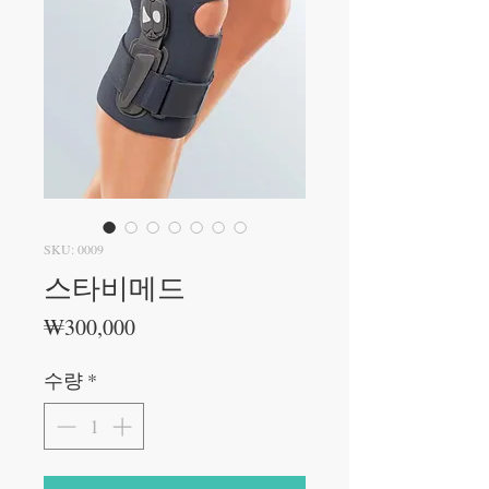
SKU: 0009
스타비메드
가
₩300,000
격
수량
*