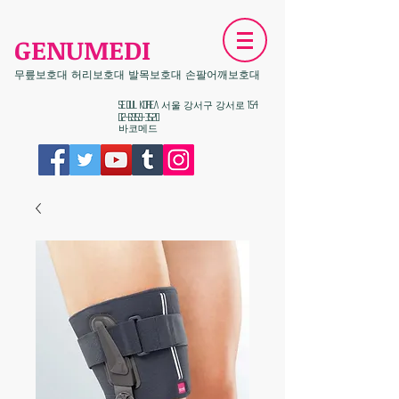
GENUMEDI
무릎보호대 허리보호대 발목보호대 손팔어깨보호대
​Seoul KOREA 서울 강서구 강서로 154
02-6959-3520
​바코메드