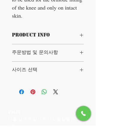
of the knee and only on intact
skin.
PRODUCT INFO
Product benefits
주문방법 및 문의사항
Safe collateral stabilisation by riged
Frame
Extension and flexion limitation
정확한 인디케이션과 사이즈 선택을 위하
사이즈 선택
protects against damaging joint
여 온라인 주문이 되지 않습니다.
movements and relieves injured
structures
전화 02-6959-3520,
2호 허벅지 둘레 40 ~ 43cm, 종아리 28 ~
Improvement of propriocetion to
전화문자 (010-5314-5785)
31cm
increase the own guidance and
카카오톡(아이디 2 6 9 9 3 5 3) 문의로만 주
3호 허벅지 둘레 43 ~ 46cm, 종아리 31 ~
stabilisation of knee joint
문 가능합니다.
34cm
Prevention of hyperextension
이점 양해 바랍니다.
4호 허벅지 둘레 46 ~ 49cm, 종아리 34 ~
Limitations:
입금계좌는 홈페이지 하단에 있습니다.
37cm
VISIT
- Extension limitation at: 0°, 10°, 20°,
5호 허벅지 둘레 49 ~ 52cm, 종아리 37 ~
서울 강서구 강서로 154, 힐탑빌딩
30°
40cm
2층
- Flexion limitation at: 0°, 10°, 20°, 30°,
화곡역 4번출구
45°, 60°, 75°, 90°