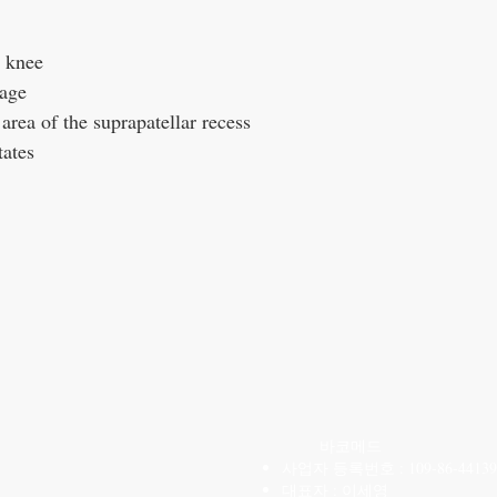
e knee
age
 area of the suprapatellar recess
tates
CONTACT US
바코메드
사업자 등록번호 : 109-86-44139
T: 02-6959-3520
대표자 : 이세영