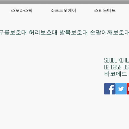
스포라스틱
소프트오에이
스피노메드
무릎보호대 허리보호대 발목보호대 손팔어깨보호
​Seoul 
02-6959-35
​바코메드