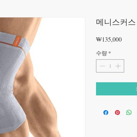
메니스커스
가
₩135,000
격
수량
*