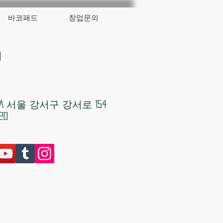
바코패드
창업문의
대
KOREA 서울 강서구 강서로 154
20