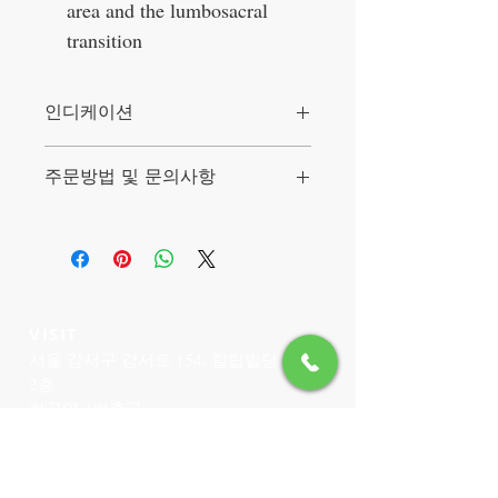
area and the lumbosacral
transition
인디케이션
Indications
주문방법 및 문의사항
Facet joint osteoarthritis
Intervertebral disc protrusion, prolapse
Severe lumbar pain / ischialgia
정확한 인디케이션과 사이즈 선택을 위하
Lumbago
여 온라인 주문이 되지 않습니다.
Lumbago with iliosacral joint
involvement
전화 02-6959-3520,
Chronic pain in the lumbosacral area
전화문자 (010-5314-5785)
Spondylosis without slipping of
카카오톡(아이디 2 6 9 9 3 5 3) 문의로만 주
VISIT
vertebrae
문 가능합니다.
서울 강서구 강서로 154, 힐탑빌딩
Spondylolisthesis
이점 양해 바랍니다.
2층
Muscular imbalance
입금계좌는 홈페이지 하단에 있습니다.
화곡역 4번출구
Segmental instability
Lumbar vertebral canal stenosis
CONTACT US
T:
02-6959-3520