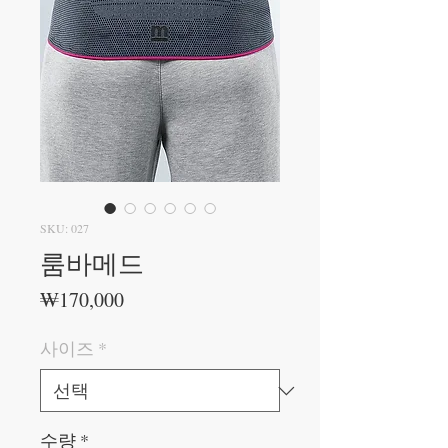
SKU: 027
룸바메드
가
₩170,000
격
사이즈
*
수량
*