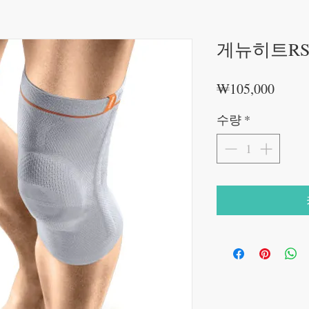
게뉴히트R
가
₩105,000
격
수량
*