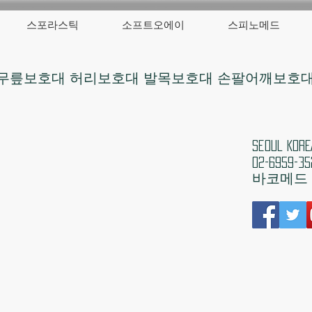
스포라스틱
소프트오에이
스피노메드
무릎보호대 허리보호대 발목보호대 손팔어깨보호
​Seoul 
02-6959-35
​바코메드