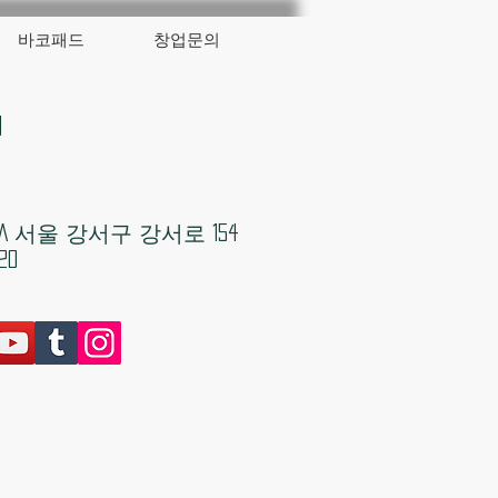
바코패드
창업문의
대
KOREA 서울 강서구 강서로 154
20