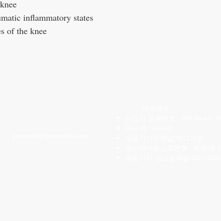
 knee
umatic inflammatory states
s of the knee
CONTACT US
바코메드
사업자 등록번호 : 109-86-44139
T: 02-6959-3520
대표자 : 이세영
genu
medi@genumedi.com
의료기기판매업 제1231호
통신판매업신고번호 : 제2014-
의료기기 광고심의필 2015-GN1-1
카카오톡 ID
2699353