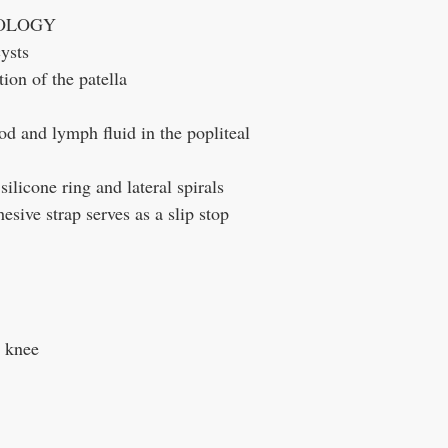
NOLOGY
ysts
tion of the patella
d and lymph fluid in the popliteal
licone ring and lateral spirals
esive strap serves as a slip stop
e knee