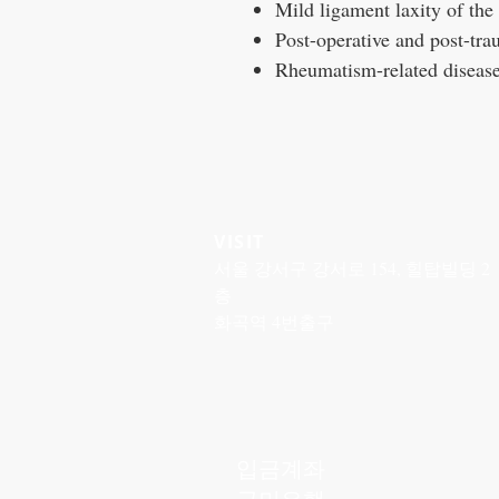
Mild ligament laxity of the
Post-operative and post-tra
Rheumatism-related disease
VISIT
서울 강서구 강서로 154, 힐탑빌딩 2
층
화곡역 4번출구
입금계좌